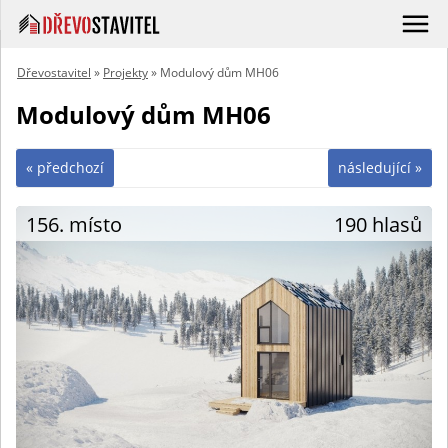
Dřevostavitel
»
Projekty
» Modulový dům MH06
Modulový dům MH06
« předchozí
následující »
156. místo
190 hlasů