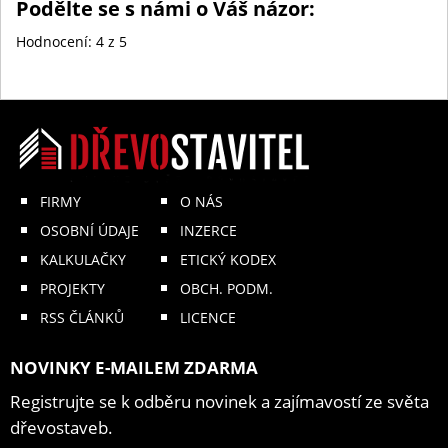
Podělte se s námi o Váš názor:
Hodnocení:
4
z 5
FIRMY
O NÁS
OSOBNÍ ÚDAJE
INZERCE
KALKULAČKY
ETICKÝ KODEX
PROJEKTY
OBCH. PODM.
RSS ČLÁNKŮ
LICENCE
NOVINKY E-MAILEM ZDARMA
Registrujte se k odběru novinek a zajímavostí ze světa
dřevostaveb.