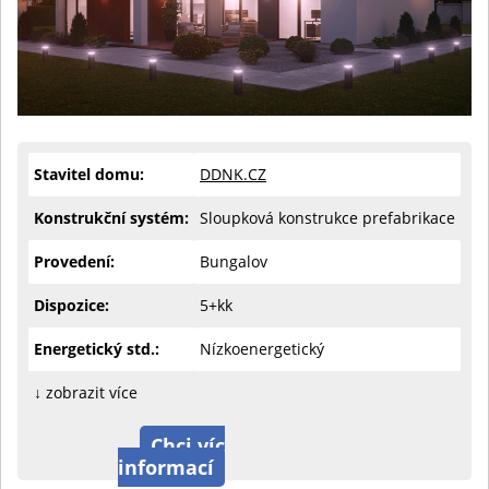
Stavitel domu:
DDNK.CZ
Konstrukční systém:
Sloupková konstrukce prefabrikace
Provedení:
Bungalov
Dispozice:
5+kk
Energetický std.:
Nízkoenergetický
↓ zobrazit více
Chci víc
informací