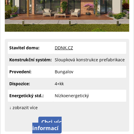
Stavitel domu:
DDNK.CZ
Konstrukční systém:
Sloupková konstrukce prefabrikace
Provedení:
Bungalov
Dispozice:
4+kk
Energetický std.:
Nízkoenergetický
↓ zobrazit více
Chci víc
informací