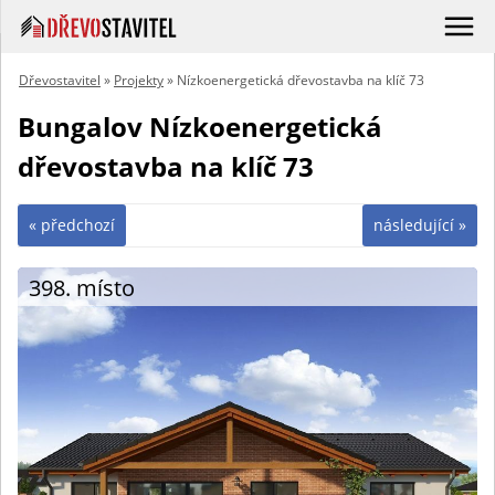
Dřevostavitel
»
Projekty
» Nízkoenergetická dřevostavba na klíč 73
Bungalov Nízkoenergetická
dřevostavba na klíč 73
« předchozí
následující »
398. místo