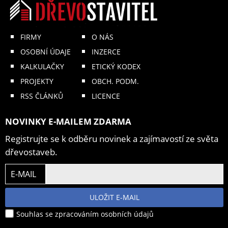
FIRMY
O NÁS
OSOBNÍ ÚDAJE
INZERCE
KALKULAČKY
ETICKÝ KODEX
PROJEKTY
OBCH. PODM.
RSS ČLÁNKŮ
LICENCE
NOVINKY E-MAILEM ZDARMA
Registrujte se k odběru novinek a zajímavostí ze světa
dřevostaveb.
E-MAIL
ULOŽIT E-MAIL
Souhlas se zpracováním osobních údajů