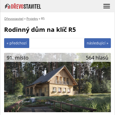
Dřevostavitel
»
Projekty
» R5
Rodinný dům na klíč R5
« předchozí
následující »
91. místo
564 hlasů