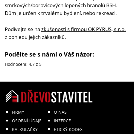
smrkových/borovicových lepených hranolů BSH.
Dům je určen k trvalému bydlení, nebo rekreaci.
Podívejte se na
zkušenosti s firmou OK PYRUS, s.r.o.
z pohledu jejích zákazníků.
Podělte se s námi o Váš názor:
Hodnocení:
4.7
z 5
FIRMY
O NÁS
OSOBNÍ ÚDAJE
INZERCE
KALKULAČKY
ETICKÝ KODEX