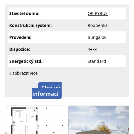
Stavitel domu:
OK PYRUS
Konstrukční systém:
Roubenka
Provedení:
Bungalov
Dispozice:
4+kk
Energetický std.:
Standard
↓ zobrazit více
Chci víc
informací