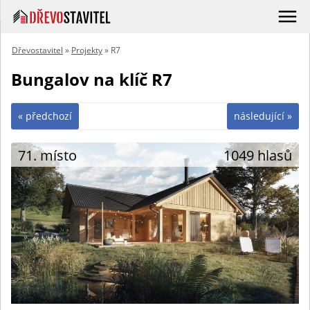
Dřevostavitel
»
Projekty
» R7
Bungalov na klíč R7
« předchozí
následující »
71. místo
1049 hlasů