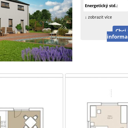
Energetický std.:
↓ zobrazit více
Chci 
informa