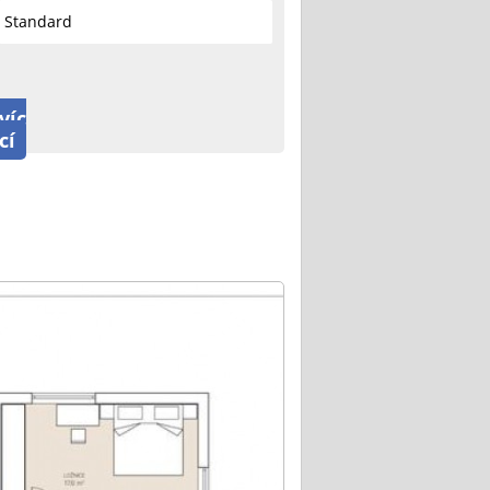
Standard
víc
cí