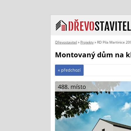
Dřevostavitel
»
Projekty
» RD Pila Martinice 20
Montovaný dům na klí
« předchozí
488. místo