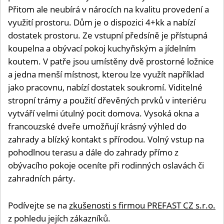
Přitom ale neubírá v nárocích na kvalitu provedení a
využití prostoru. Dům je o dispozici 4+kk a nabízí
dostatek prostoru. Ze vstupní předsíně je přístupná
koupelna a obývací pokoj kuchyňským a jídelním
koutem. V patře jsou umístěny dvě prostorné ložnice
a jedna menší místnost, kterou lze využít například
jako pracovnu, nabízí dostatek soukromí. Viditelné
stropní trámy a použití dřevěných prvků v interiéru
vytváří velmi útulný pocit domova. Vysoká okna a
francouzské dveře umožňují krásný výhled do
zahrady a blízký kontakt s přírodou. Volný vstup na
pohodlnou terasu a dále do zahrady přímo z
obývacího pokoje oceníte při rodinných oslavách či
zahradních párty.
Podívejte se na
zkušenosti s firmou PREFAST CZ s.r.o.
z pohledu jejích zákazníků.