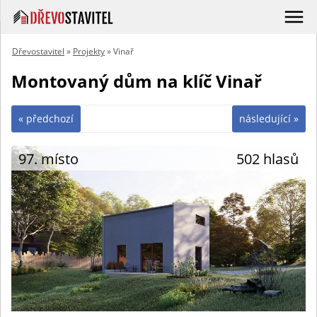
Dřevostavitel
»
Projekty
» Vinař
Montovaný dům na klíč Vinař
« předchozí
následující »
97. místo
502 hlasů