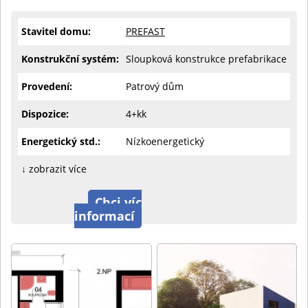
Stavitel domu:
PREFAST
Konstrukční systém:
Sloupková konstrukce prefabrikace
Provedení:
Patrový dům
Dispozice:
4+kk
Energetický std.:
Nízkoenergetický
↓ zobrazit více
Chci víc
informací