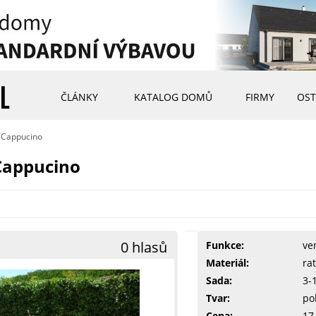
ČLÁNKY
KATALOG DOMŮ
FIRMY
OST
a Cappucino
Cappucino
0 hlasů
Funkce:
ve
Materiál:
ra
Sada:
3-
Tvar:
po
Cena:
17