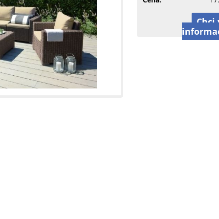
Chci 
informa