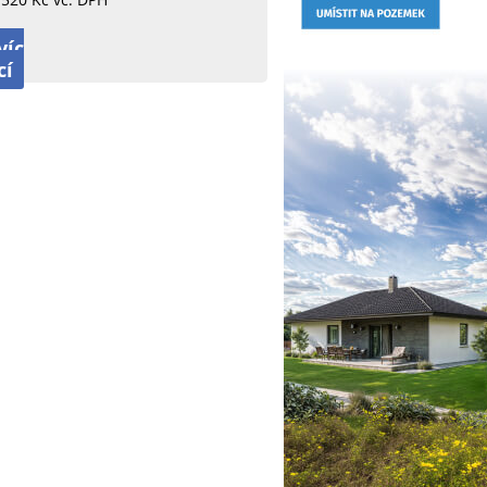
víc
cí