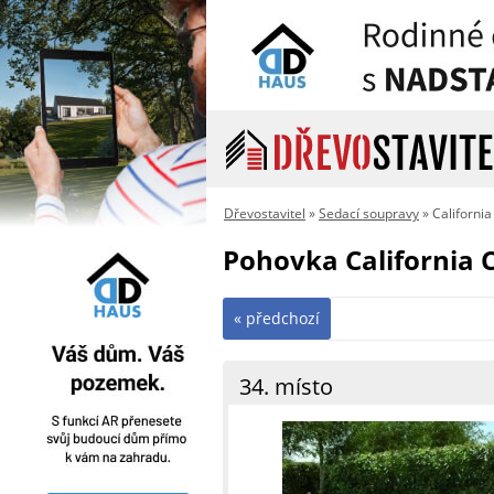
Dřevostavitel
»
Sedací soupravy
» Californi
Pohovka California 
« předchozí
34. místo