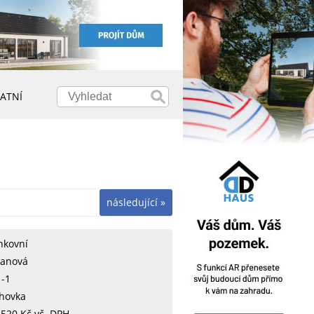
ATNÍ
následující »
nkovní
tanová
1-1
hovka
.520 Kč vč. DPH