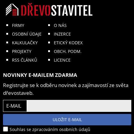
FIRMY
O NÁS
OSOBNÍ ÚDAJE
INZERCE
KALKULAČKY
ETICKÝ KODEX
PROJEKTY
OBCH. PODM.
RSS ČLÁNKŮ
LICENCE
NOVINKY E-MAILEM ZDARMA
Registrujte se k odběru novinek a zajímavostí ze světa
dřevostaveb.
E-MAIL
ULOŽIT E-MAIL
Souhlas se zpracováním osobních údajů