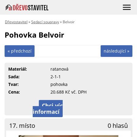
Dřevostavitel
»
Sedací soupravy
» Belvoir
Pohovka Belvoir
« předchozí
následující »
Materiál:
ratanová
Sada:
2-1-1
Tvar:
pohovka
Cena:
20.688 Kč vč. DPH
Chci víc
informací
17. místo
0 hlasů