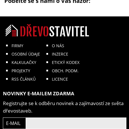
Podělte se s námi o Váš názor:
FIRMY
O NÁS
OSOBNÍ ÚDAJE
INZERCE
KALKULAČKY
ETICKÝ KODEX
PROJEKTY
OBCH. PODM.
RSS ČLÁNKŮ
LICENCE
NOVINKY E-MAILEM ZDARMA
Registrujte se k odběru novinek a zajímavostí ze světa
dřevostaveb.
E-MAIL