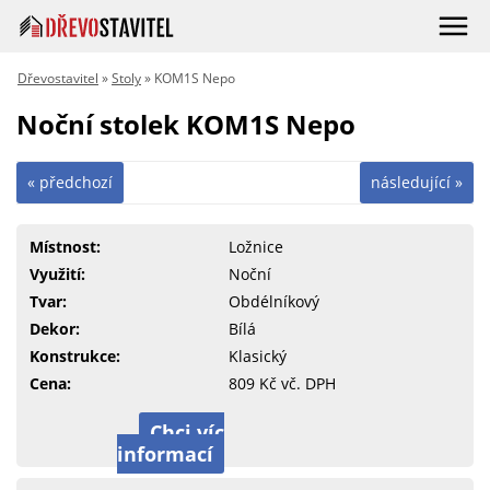
Dřevostavitel
»
Stoly
» KOM1S Nepo
Noční stolek KOM1S Nepo
« předchozí
následující »
Místnost:
Ložnice
Využití:
Noční
Tvar:
Obdélníkový
Dekor:
Bílá
Konstrukce:
Klasický
Cena:
809 Kč vč. DPH
Chci víc
informací