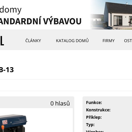
ČLÁNKY
KATALOG DOMŮ
FIRMY
OST
B-13
0 hlasů
Funkce:
Konstrukce:
Příklep:
Typ:
Výrobce: