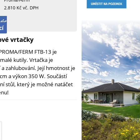
2.810 Kč vč. DPH
víc
cí
ové vrtačky
a PROMA/FERM FTB-13 je
alé kutily. Vrtačka je
 a zahlubování. Její hmotnost je
 cm a výkon 350 W. Součástí
vní stůl, který je možné natáčet
enu!