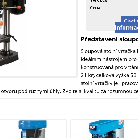
Cena:
Chci 
informa
Představení sloup
Sloupová stolní vrtačk
ideálním nástrojem pro m
konstruovaná pro vrtání
21 kg, celková výška 58
stolní vrtačky je i praco
 otvorů pod různými úhly. Zvolte si kvalitu za rozumnou c