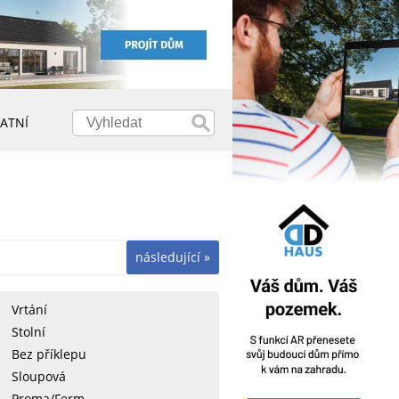
ATNÍ
následující »
Vrtání
Stolní
Bez příklepu
Sloupová
Proma/Ferm