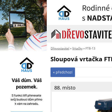
Dřevostavitel
»
Vrtačky
» FTB-13
Sloupová vrtačka FT
« předchozí
88. místo