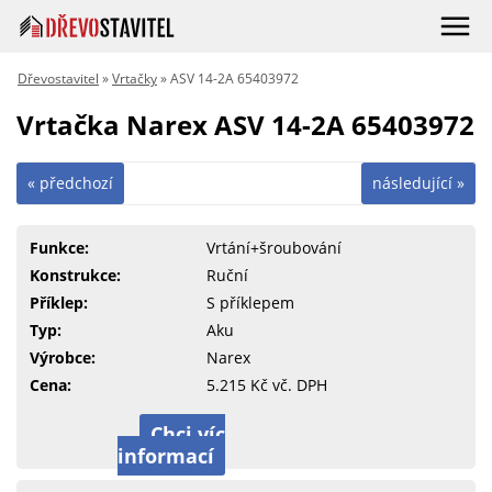
Dřevostavitel
»
Vrtačky
» ASV 14-2A 65403972
Vrtačka Narex ASV 14-2A 65403972
« předchozí
následující »
Funkce:
Vrtání+šroubování
Konstrukce:
Ruční
Příklep:
S příklepem
Typ:
Aku
Výrobce:
Narex
Cena:
5.215 Kč vč. DPH
Chci víc
informací