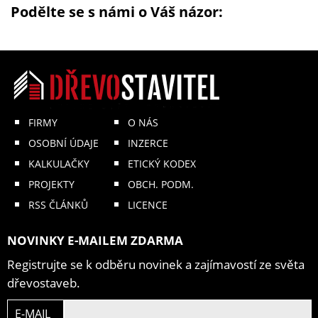
Podělte se s námi o Váš názor:
FIRMY
O NÁS
OSOBNÍ ÚDAJE
INZERCE
KALKULAČKY
ETICKÝ KODEX
PROJEKTY
OBCH. PODM.
RSS ČLÁNKŮ
LICENCE
NOVINKY E-MAILEM ZDARMA
Registrujte se k odběru novinek a zajímavostí ze světa
dřevostaveb.
E-MAIL