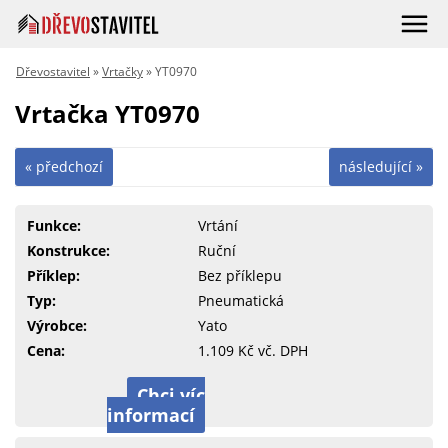
Dřevostavitel
»
Vrtačky
» YT0970
Vrtačka YT0970
« předchozí
následující »
Funkce:
Vrtání
Konstrukce:
Ruční
Příklep:
Bez příklepu
Typ:
Pneumatická
Výrobce:
Yato
Cena:
1.109 Kč vč. DPH
Chci víc
informací