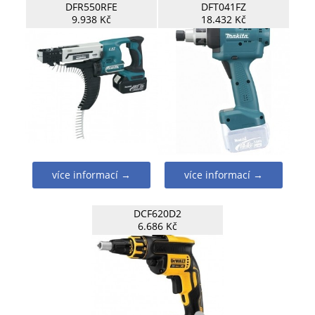
DFR550RFE
DFT041FZ
9.938 Kč
18.432 Kč
více informací →
více informací →
DCF620D2
6.686 Kč