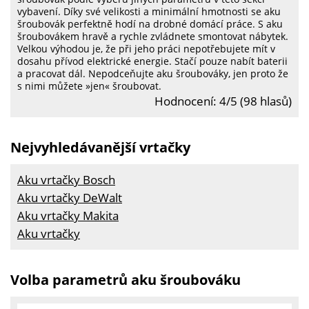
vybavení. Díky své velikosti a minimální hmotnosti se aku
šroubovák perfektně hodí na drobné domácí práce. S aku
šroubovákem hravě a rychle zvládnete smontovat nábytek.
Velkou výhodou je, že při jeho práci nepotřebujete mít v
dosahu přívod elektrické energie. Stačí pouze nabít baterii
a pracovat dál. Nepodceňujte aku šroubováky, jen proto že
s nimi můžete »jen« šroubovat.
Hodnocení: 4/5 (98 hlasů)
Nejvyhledávanější vrtačky
Aku vrtačky Bosch
Aku vrtačky DeWalt
Aku vrtačky Makita
Aku vrtačky
Volba parametrů aku šroubováku