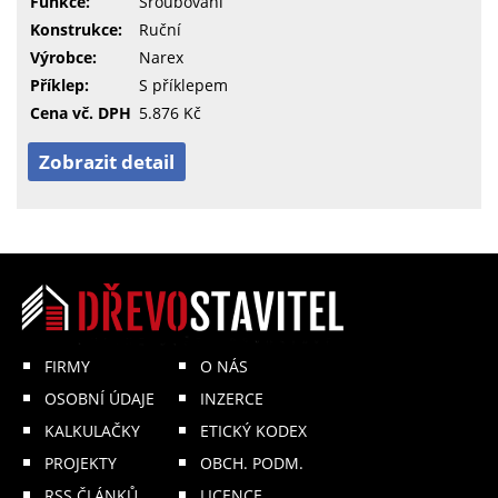
Funkce:
Šroubování
Konstrukce:
Ruční
Výrobce:
Narex
Příklep:
S příklepem
Cena vč. DPH
5.876 Kč
Zobrazit detail
FIRMY
O NÁS
OSOBNÍ ÚDAJE
INZERCE
KALKULAČKY
ETICKÝ KODEX
PROJEKTY
OBCH. PODM.
RSS ČLÁNKŮ
LICENCE