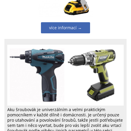
více informací →
Aku šroubovák je univerzálním a velmi praktickým
pomocníkem v každé dílně i domácnosti. Je určený pouze
pro utahování a povolování šroubů, takže jestli potřebujete
sem tam i něco vyvrtat, bude pro vás lepší zvolit aku vrtací
šroubovák podle výběru jiných parametrů v této sekci