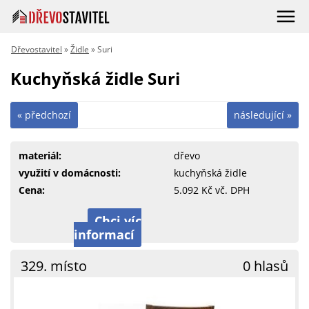
Dřevostavitel
»
Židle
» Suri
Kuchyňská židle Suri
« předchozí
následující »
materiál:
dřevo
využití v domácnosti:
kuchyňská židle
Cena:
5.092 Kč vč. DPH
Chci víc
informací
329. místo
0 hlasů