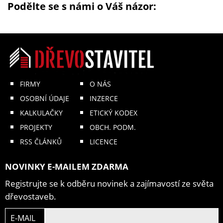
Podělte se s námi o Váš názor:
FIRMY
O NÁS
OSOBNÍ ÚDAJE
INZERCE
KALKULAČKY
ETICKÝ KODEX
PROJEKTY
OBCH. PODM.
RSS ČLÁNKŮ
LICENCE
NOVINKY E-MAILEM ZDARMA
Registrujte se k odběru novinek a zajímavostí ze světa
dřevostaveb.
E-MAIL