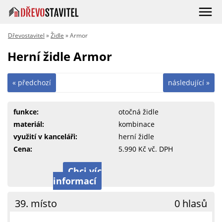
Dřevostavitel
»
Židle
» Armor
Herní židle Armor
« předchozí
následující »
funkce:
otočná židle
materiál:
kombinace
využití v kanceláři:
herní židle
Cena:
5.990 Kč vč. DPH
Chci víc
informací
39. místo
0 hlasů