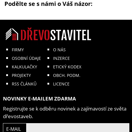
Podělte se s námi o Váš názor:
FIRMY
O NÁS
OSOBNÍ ÚDAJE
INZERCE
KALKULAČKY
ETICKÝ KODEX
PROJEKTY
OBCH. PODM.
RSS ČLÁNKŮ
LICENCE
NOVINKY E-MAILEM ZDARMA
Registrujte se k odběru novinek a zajímavostí ze světa
dřevostaveb.
E-MAIL