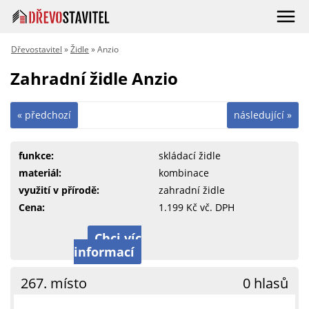
Dřevostavitel
»
Židle
» Anzio
Zahradní židle Anzio
« předchozí
následující »
funkce:
skládací židle
materiál:
kombinace
využití v přírodě:
zahradní židle
Cena:
1.199 Kč vč. DPH
Chci víc
informací
267. místo
0 hlasů