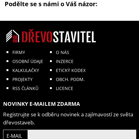
Podělte se s námi o Váš názor:
FIRMY
O NÁS
OSOBNÍ ÚDAJE
INZERCE
KALKULAČKY
ETICKÝ KODEX
PROJEKTY
OBCH. PODM.
RSS ČLÁNKŮ
LICENCE
NOVINKY E-MAILEM ZDARMA
Registrujte se k odběru novinek a zajímavostí ze světa
dřevostaveb.
E-MAIL