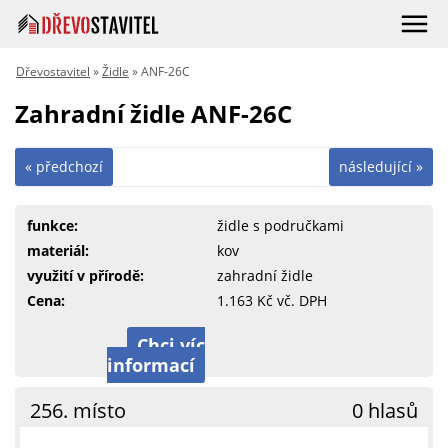
Dřevostavitel
»
Židle
» ANF-26C
Zahradní židle ANF-26C
« předchozí
následující »
funkce:
židle s područkami
materiál:
kov
využití v přírodě:
zahradní židle
Cena:
1.163 Kč vč. DPH
Chci víc
informací
256. místo
0 hlasů