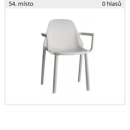
54. místo
0 hlasů