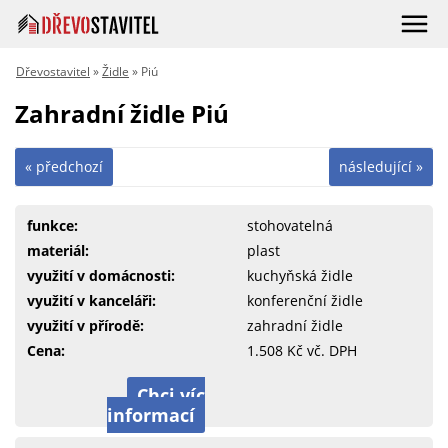
Dřevostavitel
»
Židle
» Piú
Zahradní židle Piú
« předchozí
následující »
funkce:
stohovatelná
materiál:
plast
využití v domácnosti:
kuchyňská židle
využití v kanceláři:
konferenční židle
využití v přírodě:
zahradní židle
Cena:
1.508 Kč vč. DPH
Chci víc
informací