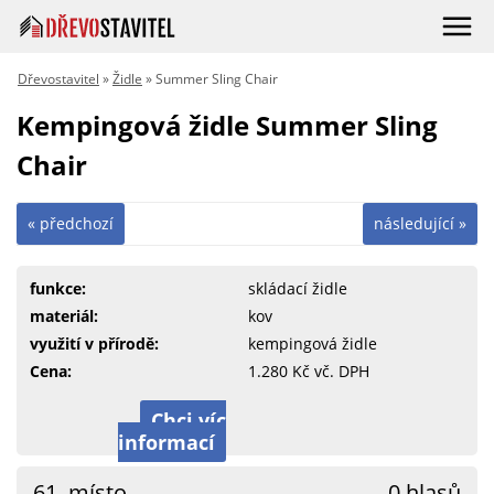
Dřevostavitel
»
Židle
» Summer Sling Chair
Kempingová židle Summer Sling
Chair
« předchozí
následující »
funkce:
skládací židle
materiál:
kov
využití v přírodě:
kempingová židle
Cena:
1.280 Kč vč. DPH
Chci víc
informací
61. místo
0 hlasů