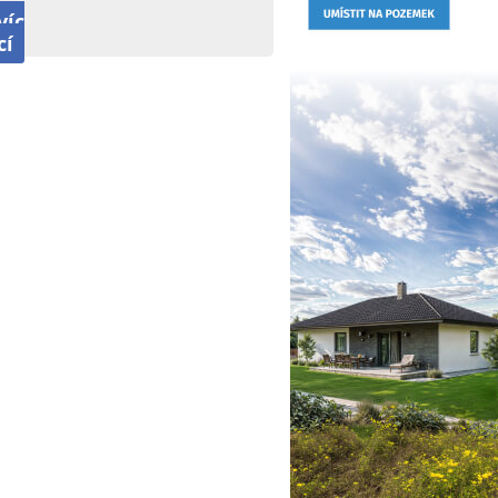
víc
cí