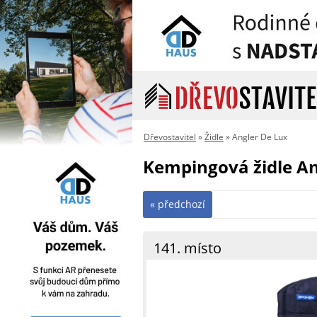
Dřevostavitel
»
Židle
» Angler De Lux
Kempingová židle An
« předchozí
141. místo