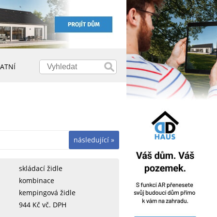
ATNÍ
následující »
skládací židle
kombinace
kempingová židle
944 Kč vč. DPH