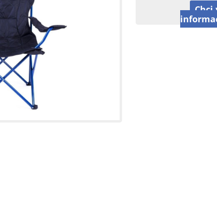
Chci 
informa