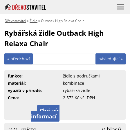
Dřevostavitel
»
Židle
» Outback High Relaxa Chair
Rybářská židle Outback High
Relaxa Chair
« předchozí
následující »
funkce:
židle s područkami
materiál:
kombinace
využití v přírodě:
rybářská židle
Cena:
2.572 Kč vč. DPH
Chci víc
informací
271. místo
0 hlasů