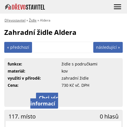
Dřevostavitel
»
Židle
» Aldera
Zahradní židle Aldera
« předchozí
následující »
funkce:
židle s područkami
materiál:
kov
využití v přírodě:
zahradní židle
Cena:
730 Kč vč. DPH
Chci víc
informací
117. místo
0 hlasů