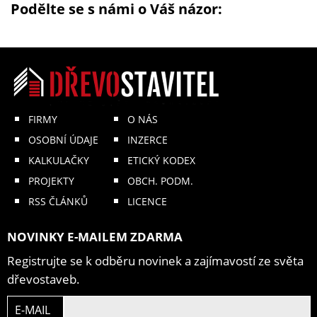
Podělte se s námi o Váš názor:
FIRMY
O NÁS
OSOBNÍ ÚDAJE
INZERCE
KALKULAČKY
ETICKÝ KODEX
PROJEKTY
OBCH. PODM.
RSS ČLÁNKŮ
LICENCE
NOVINKY E-MAILEM ZDARMA
Registrujte se k odběru novinek a zajímavostí ze světa
dřevostaveb.
E-MAIL