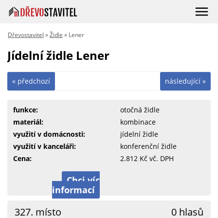
Dřevostavitel
»
Židle
» Lener
Jídelní židle Lener
« předchozí
následující »
funkce:
otočná židle
materiál:
kombinace
využití v domácnosti:
jídelní židle
využití v kanceláři:
konferenční židle
Cena:
2.812 Kč vč. DPH
Chci víc
informací
327. místo
0 hlasů