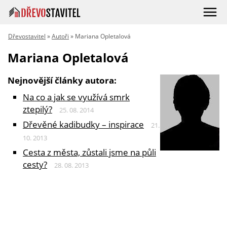
Dřevostavitel
»
Autoři
» Mariana Opletalová
Mariana Opletalová
Nejnovější články autora:
Na co a jak se využívá smrk
ztepilý?
25. 08. 2014
Dřevěné kadibudky – inspirace
21.
10. 2013
Cesta z města, zůstali jsme na půli
cesty?
28. 08. 2013