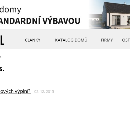
ČLÁNKY
KATALOG DOMŮ
FIRMY
OST
s.
s.
rových výplní?
02. 12. 2015