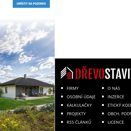
FIRMY
O NÁS
OSOBNÍ ÚDAJE
INZERCE
KALKULAČKY
ETICKÝ KOD
PROJEKTY
OBCH. POD
RSS ČLÁNKŮ
LICENCE