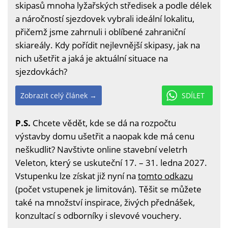
skipasů mnoha lyžařských středisek a podle délek
a náročností sjezdovek vybrali ideální lokalitu,
přičemž jsme zahrnuli i oblíbené zahraniční
skiareály. Kdy pořídit nejlevnější skipasy, jak na
nich ušetřit a jaká je aktuální situace na
sjezdovkách?
Zobrazit celý článek →
SDÍLET
P.S.
Chcete vědět, kde se dá na rozpočtu
výstavby domu ušetřit a naopak kde má cenu
neškudlit? Navštivte online stavební veletrh
Veleton, který se uskuteční 17. – 31. ledna 2027.
Vstupenku lze získat již nyní na
tomto odkazu
(počet vstupenek je limitován). Těšit se můžete
také na množství inspirace, živých přednášek,
konzultací s odborníky i slevové vouchery.