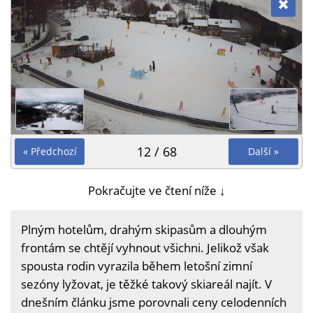
12 / 68
« Předchozí
Další »
Pokračujte ve čtení níže ↓
Plným hotelům, drahým skipasům a dlouhým
frontám se chtějí vyhnout všichni. Jelikož však
spousta rodin vyrazila během letošní zimní
sezóny lyžovat, je těžké takový skiareál najít. V
dnešním článku jsme porovnali ceny celodenních