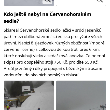
Kdo ještě nebyl na Červenohorském
sedle?
Skiareál Červenohorské sedlo ležící v srdci Jeseníků
patří mezi oblíbená zimní střediska pro lyžaře všech
úrovní. Nabízí 8 sjezdovek různých obtížností (modré,
červené i černé) s celkovou délkou tratí přes 6 km,
které obsluhují vleky a sedačková lanovka. Celodenní
skipas pro dospělého stojí 750 Kč, pro dítě 550 Kč.
Areál je známý i díky propojení s běžeckými trasami
vedoucími do okolních horských oblastí.