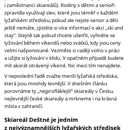
i zaměstnanci skiareálů). Rodiny s dětmi a senioři
zpravidla využívají slev, které jsou téměř v každém
lyžařském středisku, pokud ale nejste senior a děti
ještě nemáte, zjistěte si více informací o akci „ski and
stay“. Stejně tak pokud chcete ušetřit, vyhněte se
lyžování během víkendů nebo svátků, kdy jsou ceny
velmi našponované. Vezměte si raději volno v práci
a užijte si lyžování v klidu. V opačném případě budete
mít akorát otrávený víkend. Nic mezi tím nenajdete.
V neposlední řadě zvažte menší lyžařská střediska,
která jsou mnohdy levnější. V dnešním článku
porovnáme ty „nejprofláklejší“ skiareály v Česku,
nejlevnější české skiareály a mrkneme i na krásná
místa v zahraničí.
Skiareál Deštné je jedním
z nejvýznamnějších lyžařských středisek