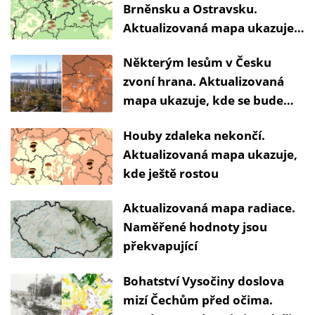
Brněnsku a Ostravsku.
Aktualizovaná mapa ukazuje,
kam nejlépe vyrazit
Některým lesům v Česku
zvoní hrana. Aktualizovaná
mapa ukazuje, kde se bude
muset kácet
Houby zdaleka nekončí.
Aktualizovaná mapa ukazuje,
kde ještě rostou
Aktualizovaná mapa radiace.
Naměřené hodnoty jsou
překvapující
Bohatství Vysočiny doslova
mizí Čechům před očima.