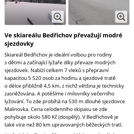
Ve skiareálu Bedřichov převažují modré
sjezdovky
Skiareál Bedřichov je ideální volbou pro rodiny
s dětmi a začínající lyžaře díky převaze modrých
sjezdovek. Nabízí celkem 7 vleků s přepravní
kapacitou 5 520 osob za hodinu a sjezdové tratě
o délce přibližně 4,5 km, z nichž většina je technicky
zasněžována. A potěšíme i milovníky večerního
lyžování. To zde probíhá na 530 m dlouhé sjezdovce
Malinovka. Cena celodenního skipasu se zde
pohybuje okolo 580 Kč (dospělý). V Bedřichově je
také více než 80 km upravovaných běžeckých tratí.