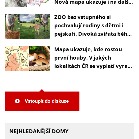
Nová mapa ukazuje i na další
kritická místa v republice
ZOO bez vstupného si
pochvalují rodiny s dětmi i
pejskaři. Divoká zvířata běhají
kolem nich a pohlazení se
Mapa ukazuje, kde rostou
nebrání
první houby. V jakých
lokalitách ČR se vyplatí vyrazit
do lesa?
NEJHLEDANĚJŠÍ DOMY