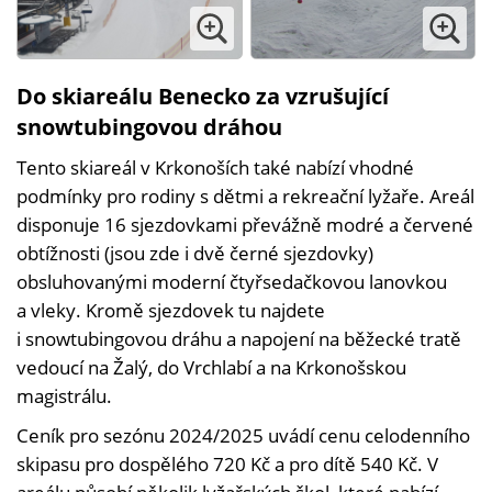
Do skiareálu Benecko za vzrušující
snowtubingovou dráhou
Tento skiareál v Krkonoších také nabízí vhodné
podmínky pro rodiny s dětmi a rekreační lyžaře. Areál
disponuje 16 sjezdovkami převážně modré a červené
obtížnosti (jsou zde i dvě černé sjezdovky)
obsluhovanými moderní čtyřsedačkovou lanovkou
a vleky. Kromě sjezdovek tu najdete
i snowtubingovou dráhu a napojení na běžecké tratě
vedoucí na Žalý, do Vrchlabí a na Krkonošskou
magistrálu.
Ceník pro sezónu 2024/2025 uvádí cenu celodenního
skipasu pro dospělého 720 Kč a pro dítě 540 Kč. V