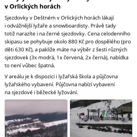
v Orlických horách
Sjezdovky v Deštném v Orlických horách lákají
i odvážnější lyžaře a snowboardisty. Právě tady
totiž narazíte i na černé sjezdovky. Cena celodenního
skipasu se pohybuje okolo 880 Kč pro dospělého (pro
děti 630 Kč), a pakliže máte na výběr z šesti různých
sjezdovek (3x modrá, 1x červená, 2x černá), nabídka
to není vůbec špatná.
V areálu je k dispozici i lyžařská škola a půjčovna
lyžařského vybavení. Půjčovna nabízí vybavení
na sjezdové i běžecké lyžování.