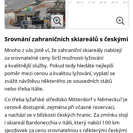
Srovnání zahraničních skiareálů s českými
Mnoho z vás jistě ví, že zahraniční skiareály nabízejí
za srovnatelné ceny širší možnosti lyžování
a kvalitnější služby. Pokud tedy hledáte nejlepší
poměr mezi cenou a kvalitou lyžování, vyplatí se
zvážit návštěvu některého ze sousedních států
nebo třeba Itálie.
Co třeba lyžařské středisko Mitterdorf v Německu? Je
cenově dostupné, zejména při včasné rezervaci,
a nachází se v blízkosti českých hranic. Za zmínku stojí
i skiareál Bardonecchia v Itálii, který nabízí 100 km
sjezdovek za cenu srovnatelnou s některými českými