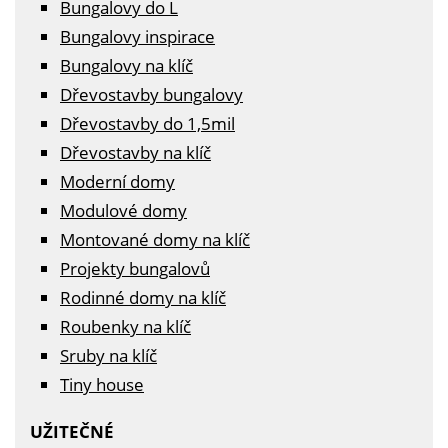
Bungalovy do L
Bungalovy inspirace
Bungalovy na klíč
Dřevostavby bungalovy
Dřevostavby do 1,5mil
Dřevostavby na klíč
Moderní domy
Modulové domy
Montované domy na klíč
Projekty bungalovů
Rodinné domy na klíč
Roubenky na klíč
Sruby na klíč
Tiny house
UŽITEČNÉ