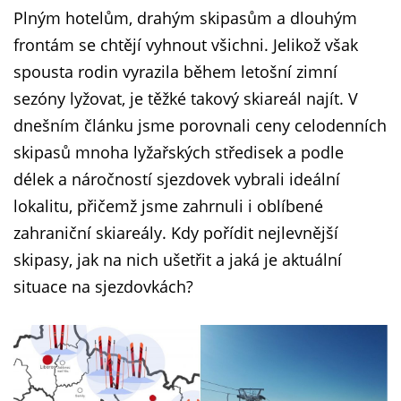
Plným hotelům, drahým skipasům a dlouhým
frontám se chtějí vyhnout všichni. Jelikož však
spousta rodin vyrazila během letošní zimní
sezóny lyžovat, je těžké takový skiareál najít. V
dnešním článku jsme porovnali ceny celodenních
skipasů mnoha lyžařských středisek a podle
délek a náročností sjezdovek vybrali ideální
lokalitu, přičemž jsme zahrnuli i oblíbené
zahraniční skiareály. Kdy pořídit nejlevnější
skipasy, jak na nich ušetřit a jaká je aktuální
situace na sjezdovkách?