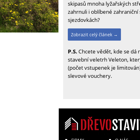
skipasů mnoha lyžařských stře
zahrnuli i oblíbené zahraniční 
sjezdovkách?
Zobrazit celý článek →
P.S.
Chcete vědět, kde se dá 
stavební veletrh Veleton, kter
(počet vstupenek je limitován)
slevové vouchery.