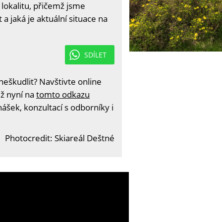
 lokalitu, přičemž jsme
t a jaká je aktuální situace na
SDÍLET
eškudlit? Navštivte online
iž nyní na
tomto odkazu
ášek, konzultací s odborníky i
Photocredit: Skiareál Deštné