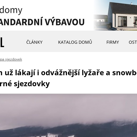
ČLÁNKY
KATALOG DOMŮ
FIRMY
OST
pa sjezdovek
už lákají i odvážnější lyžaře a snowb
černé sjezdovky