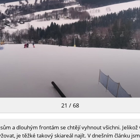
21 / 68
m a dlouhým frontám se chtějí vyhnout všichni. Jelikož v
žovat, je těžké takový skiareál najít. V dnešním článku js