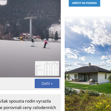
Další »
šak spousta rodin vyrazila
me porovnali ceny celodenních