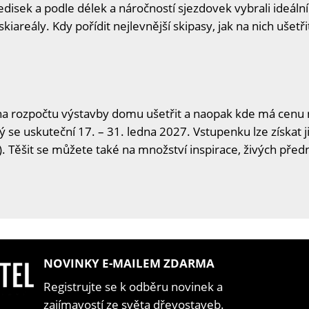
disek a podle délek a náročností sjezdovek vybrali ideální
skiareály. Kdy pořídit nejlevnější skipasy, jak na nich ušetři
na rozpočtu výstavby domu ušetřit a naopak kde má cenu n
ý se uskuteční 17. – 31. ledna 2027. Vstupenku lze získat j
. Těšit se můžete také na množství inspirace, živých předn
NOVINKY E-MAILEM ZDARMA
Registrujte se k odběru novinek a
zajímavostí ze světa dřevostaveb.