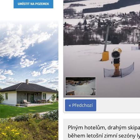
« Předchozí
Plným hotelům, drahým skipasů
během letošní zimní sezóny ly