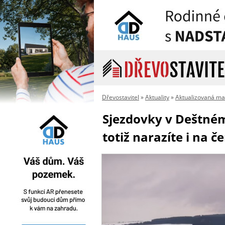
Dřevostavitel
»
Aktuality
»
Aktualizovaná ma
Sjezdovky v Deštném 
totiž narazíte i na 