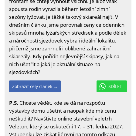
frontám se chtějí vyhnout všichni. Jelikož však
spousta rodin vyrazila během letošní zimní
sezóny lyžovat, je těžké takový skiareál najít. V
dnešním článku jsme porovnali ceny celodenních
skipasů mnoha lyžařských středisek a podle délek
a náročností sjezdovek vybrali ideální lokalitu,
přičemž jsme zahrnuli i oblíbené zahraniční
skiareály. Kdy pořídit nejlevnější skipasy, jak na
nich ušetřit a jaká je aktuální situace na
sjezdovkách?
Zobrazit celý článek →
SDÍLET
P.S.
Chcete vědět, kde se dá na rozpočtu
výstavby domu ušetřit a naopak kde má cenu
neškudlit? Navštivte online stavební veletrh
Veleton, který se uskuteční 17. – 31. ledna 2027.
Vstupenku lze získat již nyní na
tomto odkazu