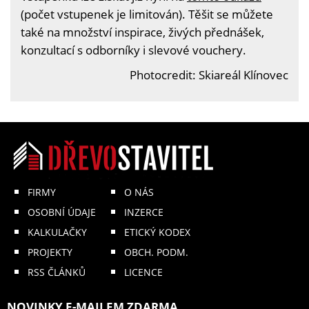
(počet vstupenek je limitován). Těšit se můžete
také na množství inspirace, živých přednášek,
konzultací s odborníky i slevové vouchery.
Photocredit: Skiareál Klínovec
FIRMY
O NÁS
OSOBNÍ ÚDAJE
INZERCE
KALKULAČKY
ETICKÝ KODEX
PROJEKTY
OBCH. PODM.
RSS ČLÁNKŮ
LICENCE
NOVINKY E-MAILEM ZDARMA