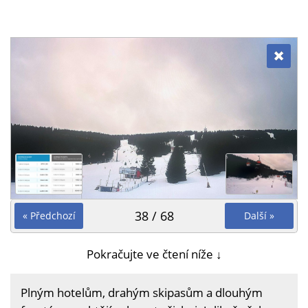
38 / 68
« Předchozí
Další »
Pokračujte ve čtení níže ↓
Plným hotelům, drahým skipasům a dlouhým