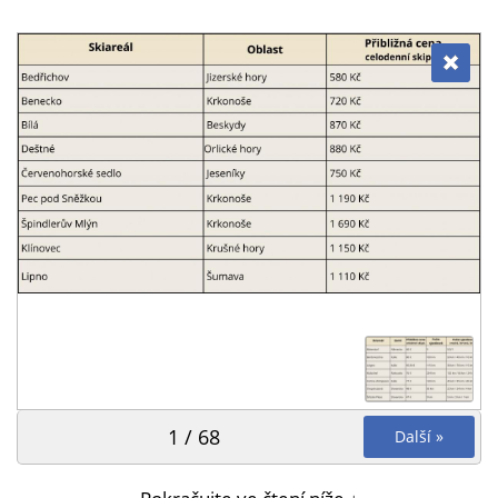
1 / 68
Další »