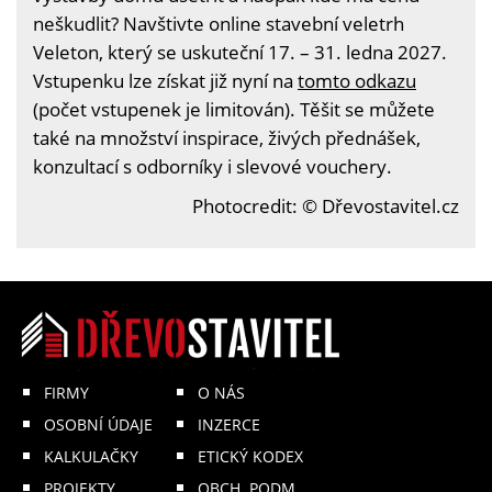
neškudlit? Navštivte online stavební veletrh
Veleton, který se uskuteční 17. – 31. ledna 2027.
Vstupenku lze získat již nyní na
tomto odkazu
(počet vstupenek je limitován). Těšit se můžete
také na množství inspirace, živých přednášek,
konzultací s odborníky i slevové vouchery.
Photocredit: © Dřevostavitel.cz
FIRMY
O NÁS
OSOBNÍ ÚDAJE
INZERCE
KALKULAČKY
ETICKÝ KODEX
PROJEKTY
OBCH. PODM.