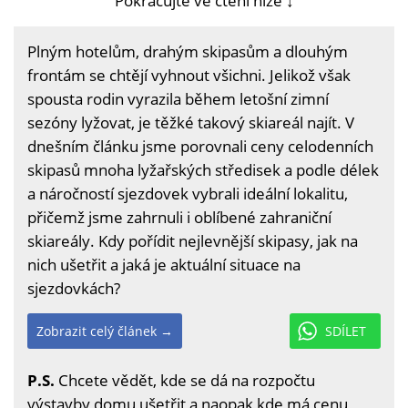
Pokračujte ve čtení níže ↓
Plným hotelům, drahým skipasům a dlouhým
frontám se chtějí vyhnout všichni. Jelikož však
spousta rodin vyrazila během letošní zimní
sezóny lyžovat, je těžké takový skiareál najít. V
dnešním článku jsme porovnali ceny celodenních
skipasů mnoha lyžařských středisek a podle délek
a náročností sjezdovek vybrali ideální lokalitu,
přičemž jsme zahrnuli i oblíbené zahraniční
skiareály. Kdy pořídit nejlevnější skipasy, jak na
nich ušetřit a jaká je aktuální situace na
sjezdovkách?
Zobrazit celý článek →
SDÍLET
P.S.
Chcete vědět, kde se dá na rozpočtu
výstavby domu ušetřit a naopak kde má cenu