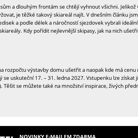
m a dlouhým frontám se chtějí vyhnout všichni. Jelikož v
žovat, je těžké takový skiareál najít. V dnešním článku js
disek a podle délek a náročností sjezdovek vybrali ideální
skiareály. Kdy pořídit nejlevnější skipasy, jak na nich ušetři
na rozpočtu výstavby domu ušetřit a naopak kde má cenu n
ý se uskuteční 17. – 31. ledna 2027. Vstupenku lze získat j
. Těšit se můžete také na množství inspirace, živých předn
NOVINKY E-MAILEM ZDARMA