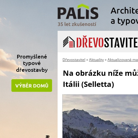
Dřevostavitel
»
Aktuality
»
Aktualizovaná ma
Na obrázku níže můž
Itálii (Selletta)