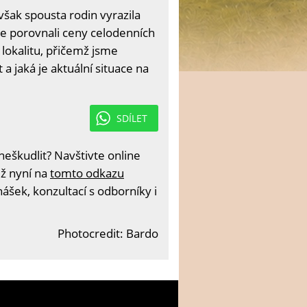
šak spousta rodin vyrazila
me porovnali ceny celodenních
 lokalitu, přičemž jsme
t a jaká je aktuální situace na
SDÍLET
eškudlit? Navštivte online
iž nyní na
tomto odkazu
ášek, konzultací s odborníky i
Photocredit: Bardo