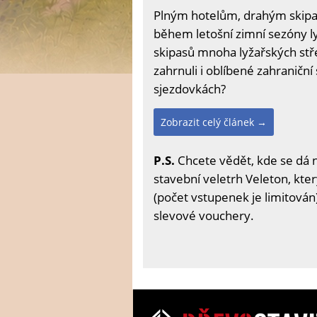
Plným hotelům, drahým skipasů
během letošní zimní sezóny ly
skipasů mnoha lyžařských stře
zahrnuli i oblíbené zahraniční 
sjezdovkách?
Zobrazit celý článek →
P.S.
Chcete vědět, kde se dá 
stavební veletrh Veleton, kter
(počet vstupenek je limitován)
slevové vouchery.