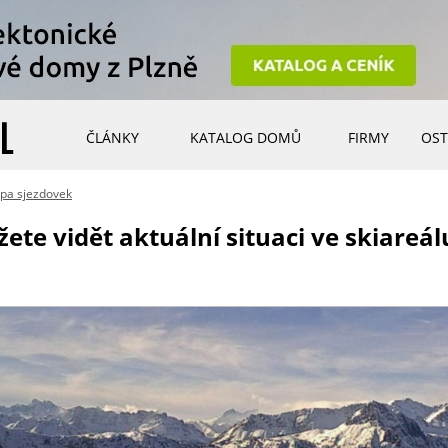
ČLÁNKY
KATALOG DOMŮ
FIRMY
OST
pa sjezdovek
ete vidět aktuální situaci ve skiareá