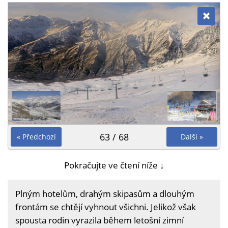
63 / 68
« Předchozí
Další »
Pokračujte ve čtení níže ↓
Plným hotelům, drahým skipasům a dlouhým
frontám se chtějí vyhnout všichni. Jelikož však
spousta rodin vyrazila během letošní zimní