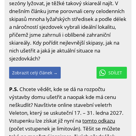
sezóny lyžovat, je těžké takový skiareál najít. V
dnešním článku jsme porovnali ceny celodenních
skipasů mnoha lyžařských středisek a podle délek
a náročností sjezdovek vybrali ideální lokalitu,
přičemž jsme zahrnuli i oblíbené zahraniční
skiareály. Kdy pořídit nejlevnější skipasy, jak na
nich ušetřit a jaká je aktuální situace na
sjezdovkách?
Zobrazit celý článek →
SDÍLET
P.S.
Chcete vědět, kde se dá na rozpočtu
výstavby domu ušetřit a naopak kde má cenu
neškudlit? Navštivte online stavební veletrh
Veleton, který se uskuteční 17. – 31. ledna 2027.
Vstupenku lze získat již nyní na
tomto odkazu
(počet vstupenek je limitován). Těšit se můžete