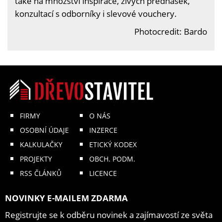
také na množství inspirace, živých přednášek,
konzultací s odborníky i slevové vouchery.
Photocredit: Bardo
FIRMY
O NÁS
OSOBNÍ ÚDAJE
INZERCE
KALKULAČKY
ETICKÝ KODEX
PROJEKTY
OBCH. PODM.
RSS ČLÁNKŮ
LICENCE
NOVINKY E-MAILEM ZDARMA
Registrujte se k odběru novinek a zajímavostí ze světa