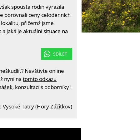
šak spousta rodin vyrazila
me porovnali ceny celodenních
 lokalitu, přičemž jsme
t a jaká je aktuální situace na
SDÍLET
eškudlit? Navštivte online
iž nyní na
tomto odkazu
ášek, konzultací s odborníky i
: Vysoké Tatry (Hory Zážitkov)