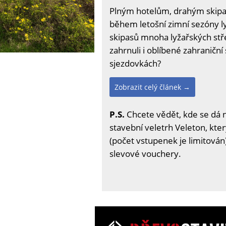
Plným hotelům, drahým skipasů
během letošní zimní sezóny ly
skipasů mnoha lyžařských stře
zahrnuli i oblíbené zahraniční 
sjezdovkách?
Zobrazit celý článek →
P.S.
Chcete vědět, kde se dá 
stavební veletrh Veleton, kter
(počet vstupenek je limitován)
slevové vouchery.