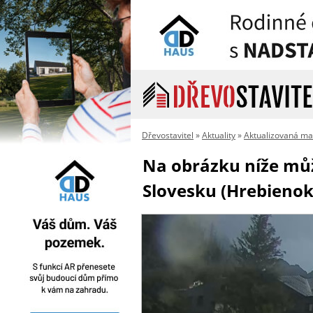
Dřevostavitel
»
Aktuality
»
Aktualizovaná ma
Na obrázku níže může
Slovesku (Hrebienok