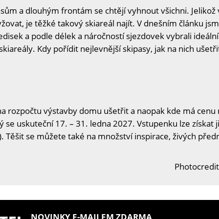
m a dlouhým frontám se chtějí vyhnout všichni. Jelikož v
žovat, je těžké takový skiareál najít. V dnešním článku js
disek a podle délek a náročností sjezdovek vybrali ideální
skiareály. Kdy pořídit nejlevnější skipasy, jak na nich ušetři
na rozpočtu výstavby domu ušetřit a naopak kde má cenu n
ý se uskuteční 17. – 31. ledna 2027. Vstupenku lze získat j
. Těšit se můžete také na množství inspirace, živých předn
Photocredit
NOVINKY E-MAILEM ZDARMA