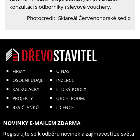
konzultací s odborníky i slevové vouchery.
Photocredit: Skiareál Červenohorské sedlo
FIRMY
O NÁS
OSOBNÍ ÚDAJE
INZERCE
KALKULAČKY
ETICKÝ KODEX
PROJEKTY
OBCH. PODM.
RSS ČLÁNKŮ
LICENCE
NOVINKY E-MAILEM ZDARMA
Registrujte se k odběru novinek a zajímavostí ze světa