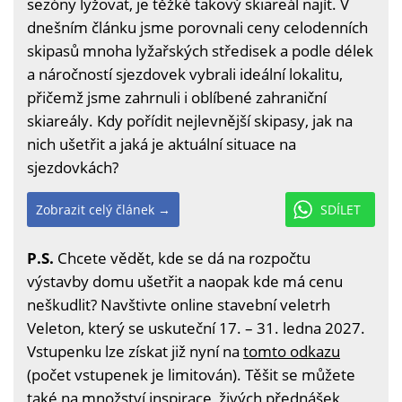
sezóny lyžovat, je těžké takový skiareál najít. V
dnešním článku jsme porovnali ceny celodenních
skipasů mnoha lyžařských středisek a podle délek
a náročností sjezdovek vybrali ideální lokalitu,
přičemž jsme zahrnuli i oblíbené zahraniční
skiareály. Kdy pořídit nejlevnější skipasy, jak na
nich ušetřit a jaká je aktuální situace na
sjezdovkách?
Zobrazit celý článek →
SDÍLET
P.S.
Chcete vědět, kde se dá na rozpočtu
výstavby domu ušetřit a naopak kde má cenu
neškudlit? Navštivte online stavební veletrh
Veleton, který se uskuteční 17. – 31. ledna 2027.
Vstupenku lze získat již nyní na
tomto odkazu
(počet vstupenek je limitován). Těšit se můžete
také na množství inspirace, živých přednášek,