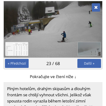
23 / 68
« Předchozí
Další »
Pokračujte ve čtení níže ↓
Plným hotelům, drahým skipasům a dlouhým
frontám se chtějí vyhnout všichni. Jelikož však
spousta rodin vyrazila během letošní zimní