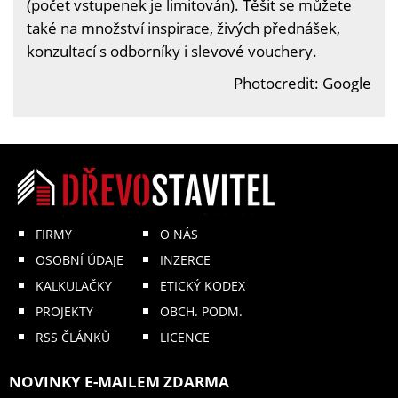
(počet vstupenek je limitován). Těšit se můžete
také na množství inspirace, živých přednášek,
konzultací s odborníky i slevové vouchery.
Photocredit: Google
FIRMY
O NÁS
OSOBNÍ ÚDAJE
INZERCE
KALKULAČKY
ETICKÝ KODEX
PROJEKTY
OBCH. PODM.
RSS ČLÁNKŮ
LICENCE
NOVINKY E-MAILEM ZDARMA