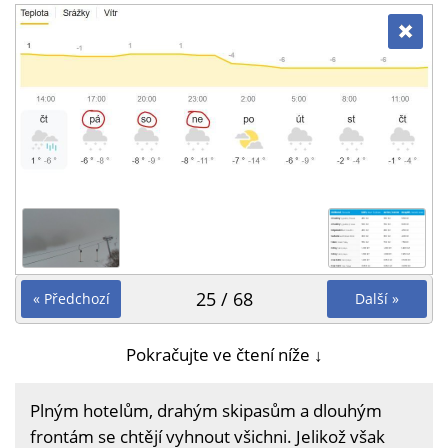
25 / 68
« Předchozí
Další »
Pokračujte ve čtení níže ↓
Plným hotelům, drahým skipasům a dlouhým
frontám se chtějí vyhnout všichni. Jelikož však