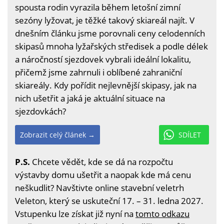
spousta rodin vyrazila během letošní zimní
sezóny lyžovat, je těžké takový skiareál najít. V
dnešním článku jsme porovnali ceny celodenních
skipasů mnoha lyžařských středisek a podle délek
a náročností sjezdovek vybrali ideální lokalitu,
přičemž jsme zahrnuli i oblíbené zahraniční
skiareály. Kdy pořídit nejlevnější skipasy, jak na
nich ušetřit a jaká je aktuální situace na
sjezdovkách?
Zobrazit celý článek →
SDÍLET
P.S.
Chcete vědět, kde se dá na rozpočtu
výstavby domu ušetřit a naopak kde má cenu
neškudlit? Navštivte online stavební veletrh
Veleton, který se uskuteční 17. – 31. ledna 2027.
Vstupenku lze získat již nyní na
tomto odkazu