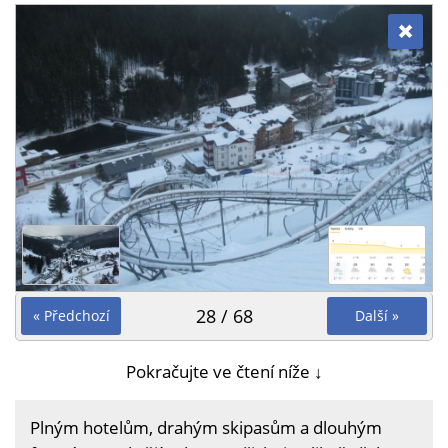
28 / 68
« Předchozí
Další »
Pokračujte ve čtení níže ↓
Plným hotelům, drahým skipasům a dlouhým