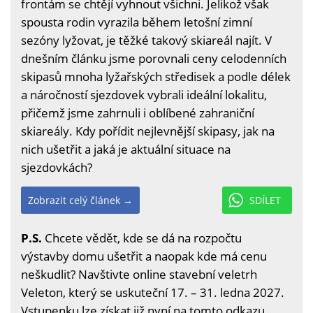
frontám se chtějí vyhnout všichni. Jelikož však
spousta rodin vyrazila během letošní zimní
sezóny lyžovat, je těžké takový skiareál najít. V
dnešním článku jsme porovnali ceny celodenních
skipasů mnoha lyžařských středisek a podle délek
a náročností sjezdovek vybrali ideální lokalitu,
přičemž jsme zahrnuli i oblíbené zahraniční
skiareály. Kdy pořídit nejlevnější skipasy, jak na
nich ušetřit a jaká je aktuální situace na
sjezdovkách?
Zobrazit celý článek →
SDÍLET
P.S.
Chcete vědět, kde se dá na rozpočtu
výstavby domu ušetřit a naopak kde má cenu
neškudlit? Navštivte online stavební veletrh
Veleton, který se uskuteční 17. – 31. ledna 2027.
Vstupenku lze získat již nyní na
tomto odkazu