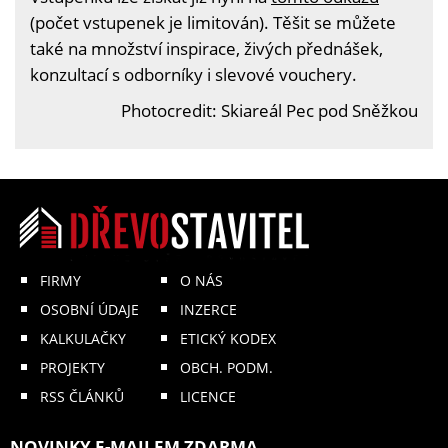
(počet vstupenek je limitován). Těšit se můžete
také na množství inspirace, živých přednášek,
konzultací s odborníky i slevové vouchery.
Photocredit: Skiareál Pec pod Sněžkou
FIRMY
O NÁS
OSOBNÍ ÚDAJE
INZERCE
KALKULAČKY
ETICKÝ KODEX
PROJEKTY
OBCH. PODM.
RSS ČLÁNKŮ
LICENCE
NOVINKY E-MAILEM ZDARMA