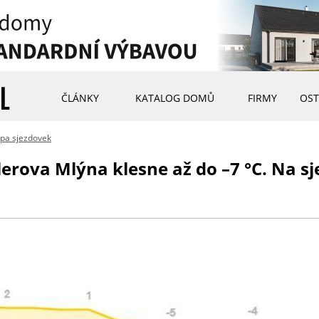
ČLÁNKY
KATALOG DOMŮ
FIRMY
OST
pa sjezdovek
lerova Mlýna klesne až do –7 °C. Na sj