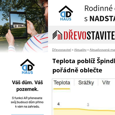
Dřevostavitel
»
Aktuality
»
Aktualizovaná ma
Teplota poblíž Špind
pořádně oblečte