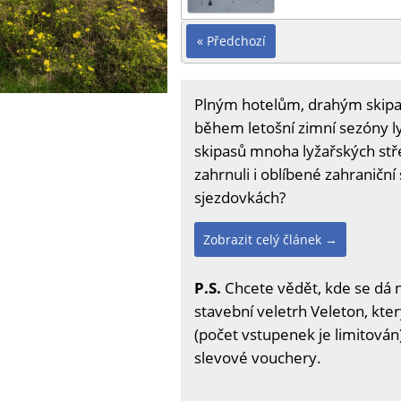
« Předchozí
Plným hotelům, drahým skipasů
během letošní zimní sezóny ly
skipasů mnoha lyžařských stře
zahrnuli i oblíbené zahraniční 
sjezdovkách?
Zobrazit celý článek →
P.S.
Chcete vědět, kde se dá 
stavební veletrh Veleton, kter
(počet vstupenek je limitován)
slevové vouchery.