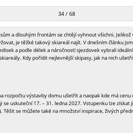
34 / 68
m a dlouhým frontám se chtějí vyhnout všichni. Jelikož v
žovat, je těžké takový skiareál najít. V dnešním článku js
disek a podle délek a náročností sjezdovek vybrali ideální
skiareály. Kdy pořídit nejlevnější skipasy, jak na nich ušetři
na rozpočtu výstavby domu ušetřit a naopak kde má cenu n
ý se uskuteční 17. – 31. ledna 2027. Vstupenku lze získat j
. Těšit se můžete také na množství inspirace, živých předn