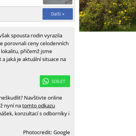
Další »
šak spousta rodin vyrazila
me porovnali ceny celodenních
 lokalitu, přičemž jsme
t a jaká je aktuální situace na
SDÍLET
eškudlit? Navštivte online
iž nyní na
tomto odkazu
ášek, konzultací s odborníky i
Photocredit: Google