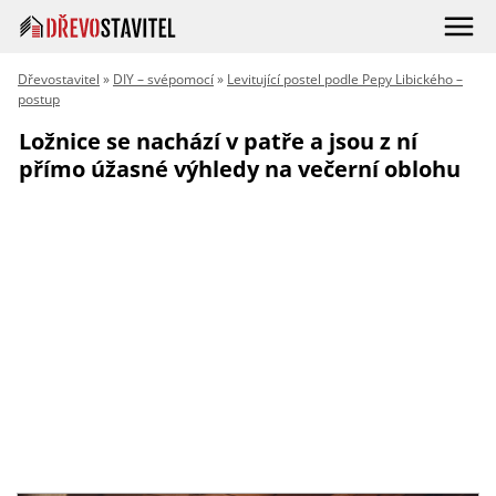
Dřevostavitel
»
DIY – svépomocí
»
Levitující postel podle Pepy Libického –
postup
Ložnice se nachází v patře a jsou z ní
přímo úžasné výhledy na večerní oblohu