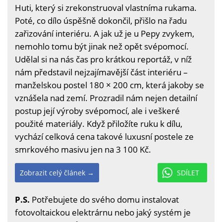
Huti, který si zrekonstruoval vlastníma rukama.
Poté, co dílo úspěšně dokončil, přišlo na řadu
zařizování interiéru. A jak už je u Pepy zvykem,
nemohlo tomu být jinak než opět svépomocí.
Udělal si na nás čas pro krátkou reportáž, v níž
nám představil nejzajímavější část interiéru –
manželskou postel 180 × 200 cm, která jakoby se
vznášela nad zemí. Prozradil nám nejen detailní
postup její výroby svépomocí, ale i veškeré
použité materiály. Když přiložíte ruku k dílu,
vychází celková cena takové luxusní postele ze
smrkového masivu jen na 3 100 Kč.
Zobrazit celý článek →
SDÍLET
P.S.
Potřebujete do svého domu instalovat
fotovoltaickou elektrárnu nebo jaký systém je