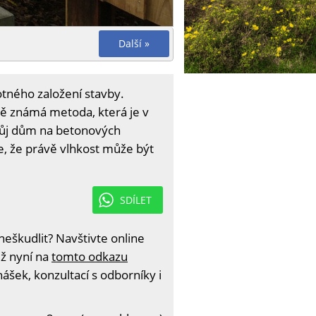
Další »
tného založení stavby.
ně známá metoda, která je v
 svůj dům na betonových
e, že právě vlhkost může být
SDÍLET
eškudlit? Navštivte online
iž nyní na
tomto odkazu
ášek, konzultací s odborníky i