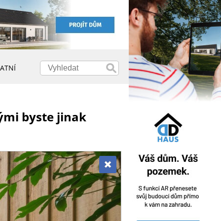
ATNÍ
ými byste jinak