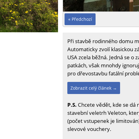
« Předchozí
Při stavbě rodinného domu mn
Automaticky zvolí klasickou z
USA zcela běžná. Jedná se o za
patkách, však mnohdy ignorují
pro dřevostavbu fatální probl
Zobrazit celý článek →
P.S.
Chcete vědět, kde se dá 
stavební veletrh Veleton, kter
(počet vstupenek je limitován)
slevové vouchery.