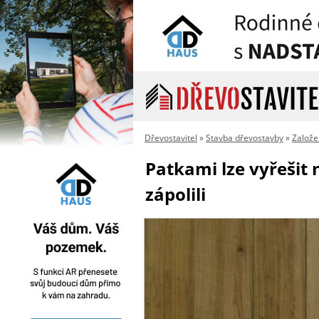
Dřevostavitel
»
Stavba dřevostavby
»
Založe
Patkami lze vyřešit 
zápolili