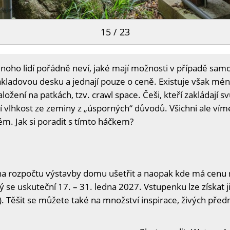
15 / 23
oho lidí pořádně neví, jaké mají možnosti v případě samo
ákladovou desku a jednají pouze o ceně. Existuje však mé
ložení na patkách, tzv. crawl space. Češi, kteří zakládají
 vlhkost ze zeminy z „úsporných“ důvodů. Všichni ale vím
ém. Jak si poradit s tímto háčkem?
na rozpočtu výstavby domu ušetřit a naopak kde má cenu n
ý se uskuteční 17. – 31. ledna 2027. Vstupenku lze získat j
. Těšit se můžete také na množství inspirace, živých předn