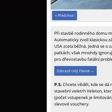
« Předchozí
Při stavbě rodinného domu mn
Automaticky zvolí klasickou z
USA zcela běžná. Jedná se o za
patkách, však mnohdy ignorují
pro dřevostavbu fatální probl
Zobrazit celý článek →
P.S.
Chcete vědět, kde se dá 
stavební veletrh Veleton, kter
(počet vstupenek je limitován)
slevové vouchery.