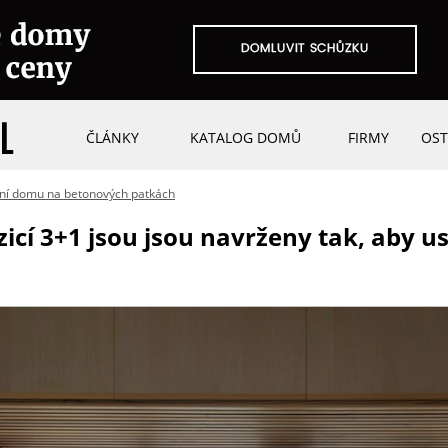
ČLÁNKY
KATALOG DOMŮ
FIRMY
OST
ní domu na betonových patkách
icí 3+1 jsou jsou navrženy tak, aby u