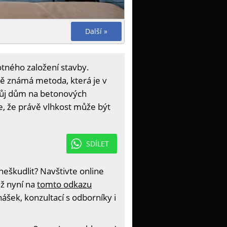
Další »
tného založení stavby.
ně známá metoda, která je v
 svůj dům na betonových
e, že právě vlhkost může být
SDÍLET
eškudlit? Navštivte online
iž nyní na
tomto odkazu
ášek, konzultací s odborníky i