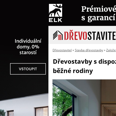
Dřevostavitel
»
Stavba dřevostavby
»
Založe
Dřevostavby s dispoz
běžné rodiny