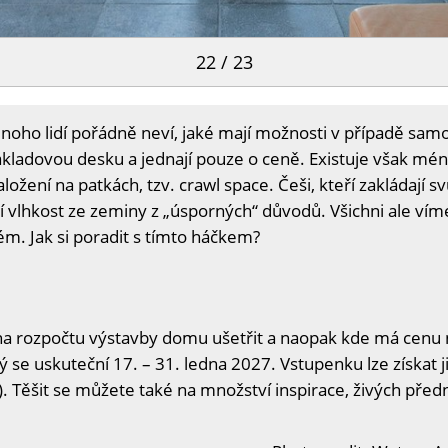
22 / 23
oho lidí pořádně neví, jaké mají možnosti v případě samo
ákladovou desku a jednají pouze o ceně. Existuje však mé
ložení na patkách, tzv. crawl space. Češi, kteří zakládají
 vlhkost ze zeminy z „úsporných“ důvodů. Všichni ale vím
ém. Jak si poradit s tímto háčkem?
na rozpočtu výstavby domu ušetřit a naopak kde má cenu n
ý se uskuteční 17. – 31. ledna 2027. Vstupenku lze získat j
. Těšit se můžete také na množství inspirace, živých předn