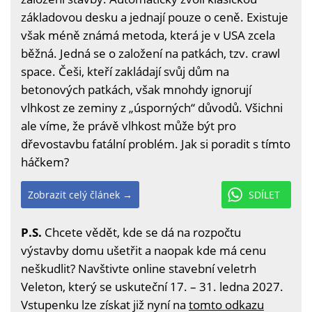
základovou desku a jednají pouze o ceně. Existuje
však méně známá metoda, která je v USA zcela
běžná. Jedná se o založení na patkách, tzv. crawl
space. Češi, kteří zakládají svůj dům na
betonových patkách, však mnohdy ignorují
vlhkost ze zeminy z „úsporných“ důvodů. Všichni
ale víme, že právě vlhkost může být pro
dřevostavbu fatální problém. Jak si poradit s tímto
háčkem?
Zobrazit celý článek →
SDÍLET
P.S.
Chcete vědět, kde se dá na rozpočtu
výstavby domu ušetřit a naopak kde má cenu
neškudlit? Navštivte online stavební veletrh
Veleton, který se uskuteční 17. – 31. ledna 2027.
Vstupenku lze získat již nyní na
tomto odkazu