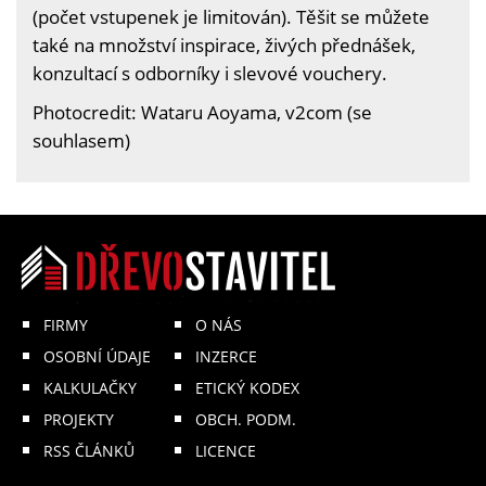
(počet vstupenek je limitován). Těšit se můžete
také na množství inspirace, živých přednášek,
konzultací s odborníky i slevové vouchery.
Photocredit: Wataru Aoyama, v2com (se
souhlasem)
FIRMY
O NÁS
OSOBNÍ ÚDAJE
INZERCE
KALKULAČKY
ETICKÝ KODEX
PROJEKTY
OBCH. PODM.
RSS ČLÁNKŮ
LICENCE