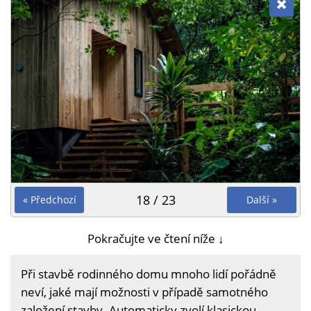
18 / 23
« Předchozí
Další »
Pokračujte ve čtení níže ↓
Při stavbě rodinného domu mnoho lidí pořádně
neví, jaké mají možnosti v případě samotného
založení stavby. Automaticky zvolí klasickou