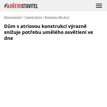
Dřevostavitel
»
Typové domy
»
Bungalov 4kk do U
Dům s atriovou konstrukcí výrazně
snižuje potřebu umělého osvětlení ve
dne