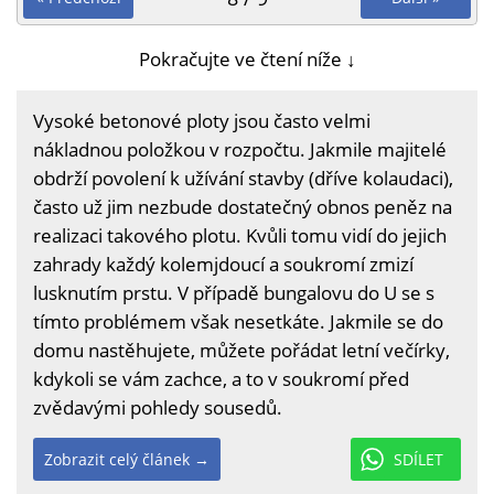
Pokračujte ve čtení níže ↓
Vysoké betonové ploty jsou často velmi
nákladnou položkou v rozpočtu. Jakmile majitelé
obdrží povolení k užívání stavby (dříve kolaudaci),
často už jim nezbude dostatečný obnos peněz na
realizaci takového plotu. Kvůli tomu vidí do jejich
zahrady každý kolemjdoucí a soukromí zmizí
lusknutím prstu. V případě bungalovu do U se s
tímto problémem však nesetkáte. Jakmile se do
domu nastěhujete, můžete pořádat letní večírky,
kdykoli se vám zachce, a to v soukromí před
zvědavými pohledy sousedů.
Zobrazit celý článek →
SDÍLET