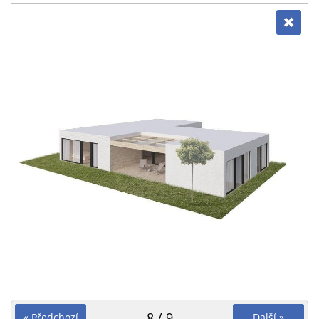
8 / 9
« Předchozí
Další »