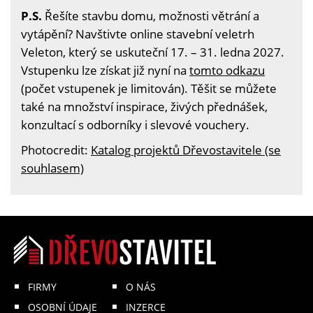
P.S.
Řešíte stavbu domu, možnosti větrání a
vytápění? Navštivte online stavební veletrh
Veleton, který se uskuteční 17. – 31. ledna 2027.
Vstupenku lze získat již nyní na
tomto odkazu
(počet vstupenek je limitován). Těšit se můžete
také na množství inspirace, živých přednášek,
konzultací s odborníky i slevové vouchery.
Photocredit:
Katalog projektů Dřevostavitele (se
souhlasem)
FIRMY
O NÁS
OSOBNÍ ÚDAJE
INZERCE