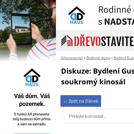
Dřevostavitel
»
Rodinné domy
»
Bydlení Gus
Diskuze: Bydlení Gus
soukromý kinosál
← Zpět na článek