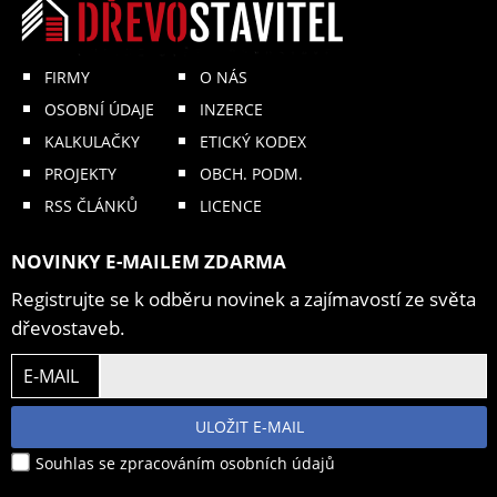
FIRMY
O NÁS
OSOBNÍ ÚDAJE
INZERCE
KALKULAČKY
ETICKÝ KODEX
PROJEKTY
OBCH. PODM.
RSS ČLÁNKŮ
LICENCE
NOVINKY E-MAILEM ZDARMA
Registrujte se k odběru novinek a zajímavostí ze světa
dřevostaveb.
E-MAIL
ULOŽIT E-MAIL
Souhlas se zpracováním osobních údajů