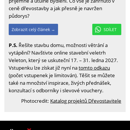
příjemné a útulné bydlení. Co vše je zahrnuto v
ceně dřevostavby a jak přesně je navržen
půdorys?
Zobrazit celý článek →
SDÍLET
P.S.
Řešíte stavbu domu, možnosti větrání a
vytápění? Navštivte online stavební veletrh
Veleton, který se uskuteční 17. – 31. ledna 2027.
Vstupenku lze získat již nyní na
tomto odkazu
(počet vstupenek je limitován). Těšit se můžete
také na množství inspirace, živých přednášek,
konzultací s odborníky i slevové vouchery.
Photocredit:
Katalog projektů Dřevostavitele