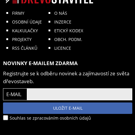
FIRMY
O NÁS
OSOBNÍ ÚDAJE
INZERCE
KALKULAČKY
ETICKÝ KODEX
PROJEKTY
OBCH. PODM.
RSS ČLÁNKŮ
LICENCE
NOVINKY E-MAILEM ZDARMA
Registrujte se k odběru novinek a zajímavostí ze světa
dřevostaveb.
E-MAIL
ULOŽIT E-MAIL
Souhlas se zpracováním osobních údajů