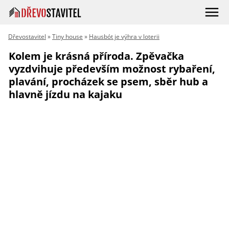
Dřevostavitel
»
Tiny house
»
Hausbót je výhra v loterii
Kolem je krásná příroda. Zpěvačka
vyzdvihuje především možnost rybaření,
plavání, procházek se psem, sběr hub a
hlavně jízdu na kajaku