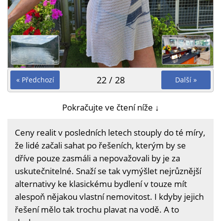
22 / 28
« Předchozí
Další »
Pokračujte ve čtení níže ↓
Ceny realit v posledních letech stouply do té míry,
že lidé začali sahat po řešeních, kterým by se
dříve pouze zasmáli a nepovažovali by je za
uskutečnitelné. Snaží se tak vymýšlet nejrůznější
alternativy ke klasickému bydlení v touze mít
alespoň nějakou vlastní nemovitost. I kdyby jejich
řešení mělo tak trochu plavat na vodě. A to