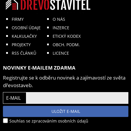
FIRMY
O NÁS
OSOBNÍ ÚDAJE
INZERCE
KALKULAČKY
ETICKÝ KODEX
PROJEKTY
OBCH. PODM.
RSS ČLÁNKŮ
LICENCE
NOVINKY E-MAILEM ZDARMA
Registrujte se k odběru novinek a zajímavostí ze světa
dřevostaveb.
E-MAIL
ULOŽIT E-MAIL
Souhlas se zpracováním osobních údajů