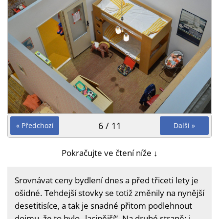
6 / 11
« Předchozí
Další »
Pokračujte ve čtení níže ↓
Srovnávat ceny bydlení dnes a před třiceti lety je
ošidné. Tehdejší stovky se totiž změnily na nynější
desetitisíce, a tak je snadné přitom podlehnout
dojmu, že to bylo „lacinější“. Na druhé straně: i