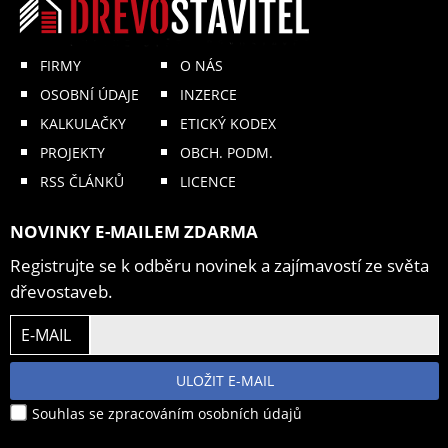
FIRMY
O NÁS
OSOBNÍ ÚDAJE
INZERCE
KALKULAČKY
ETICKÝ KODEX
PROJEKTY
OBCH. PODM.
RSS ČLÁNKŮ
LICENCE
NOVINKY E-MAILEM ZDARMA
Registrujte se k odběru novinek a zajímavostí ze světa
dřevostaveb.
E-MAIL
ULOŽIT E-MAIL
Souhlas se zpracováním osobních údajů