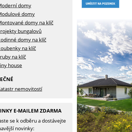
Moderní domy
Modulové domy
ontované domy na klíč
rojekty bungalovů
odinné domy na klíč
oubenky na klíč
ruby na klíč
iny house
TEČNÉ
atastr nemovitostí
INKY E-MAILEM ZDARMA
aste se k odběru a dostávejte
avější novinky: