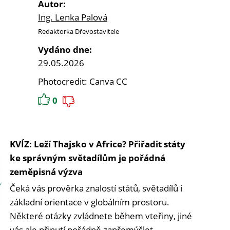
Autor:
Ing. Lenka Palová
Redaktorka Dřevostavitele
Vydáno dne:
29.05.2026
Photocredit: Canva CC
0
KVÍZ: Leží Thajsko v Africe? Přiřadit státy
ke správným světadílům je pořádná
zeměpisná výzva
Čeká vás prověrka znalostí států, světadílů i
základní orientace v globálním prostoru.
Některé otázky zvládnete během vteřiny, jiné
vás ale přinutí pořádně zapřemýšlet.