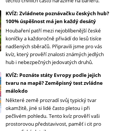
těchto chvílích často narážíme na bariéru.
KVÍZ: Zvládnete poznávačku českých hub?
100% úspěšnost má jen každý desátý
Houbaření patří mezi nejoblíbenější české
koníčky a každoročně přivádí do lesů tisíce
nadšených sběračů. Připravili jsme pro vás
kvíz, který prověří znalosti známých jedlých
hub i nebezpečných jedovatých druhů.
KVÍZ: Poznáte státy Evropy podle jejich
tvaru na mapě? Zeměpisný test zvládne
málokdo
Některé země prozradí svůj typický tvar
okamžitě, jiné si lidé často pletou i při
pečlivém pohledu. Tento kvíz prověří vaši
prostorovou představivost, paměť i cit pro