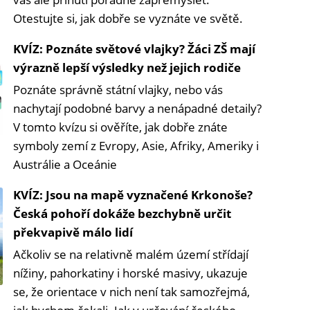
Otestujte si, jak dobře se vyznáte ve světě.
KVÍZ: Poznáte světové vlajky? Žáci ZŠ mají
výrazně lepší výsledky než jejich rodiče
Poznáte správně státní vlajky, nebo vás
nachytají podobné barvy a nenápadné detaily?
V tomto kvízu si ověříte, jak dobře znáte
symboly zemí z Evropy, Asie, Afriky, Ameriky i
Austrálie a Oceánie
KVÍZ: Jsou na mapě vyznačené Krkonoše?
Česká pohoří dokáže bezchybně určit
překvapivě málo lidí
Ačkoliv se na relativně malém území střídají
nížiny, pahorkatiny i horské masivy, ukazuje
se, že orientace v nich není tak samozřejmá,