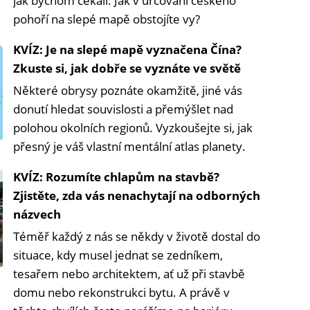
jak bychom čekali. Jak v určování českého
pohoří na slepé mapě obstojíte vy?
KVÍZ: Je na slepé mapě vyznačena Čína?
Zkuste si, jak dobře se vyznáte ve světě
Některé obrysy poznáte okamžitě, jiné vás
donutí hledat souvislosti a přemýšlet nad
polohou okolních regionů. Vyzkoušejte si, jak
přesný je váš vlastní mentální atlas planety.
KVÍZ: Rozumíte chlapům na stavbě?
Zjistěte, zda vás nenachytají na odborných
názvech
Téměř každý z nás se někdy v životě dostal do
situace, kdy musel jednat se zedníkem,
tesařem nebo architektem, ať už při stavbě
domu nebo rekonstrukci bytu. A právě v