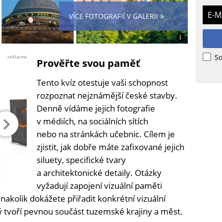
E-M
»
VÍCE FOTOGRAFIÍ V GALERII
i
Foto:
Canva
So
reklama
Prověřte svou paměť
CC
Tento kvíz otestuje vaši schopnost
rozpoznat nejznámější české stavby.
Denně vídáme jejich fotografie
v médiích, na sociálních sítích
nebo na stránkách učebnic. Cílem je
zjistit, jak dobře máte zafixované jejich
siluety, specifické tvary
a architektonické detaily. Otázky
vyžadují zapojení vizuální paměti
 nakolik dokážete přiřadit konkrétní vizuální
ý tvoří pevnou součást tuzemské krajiny a měst.