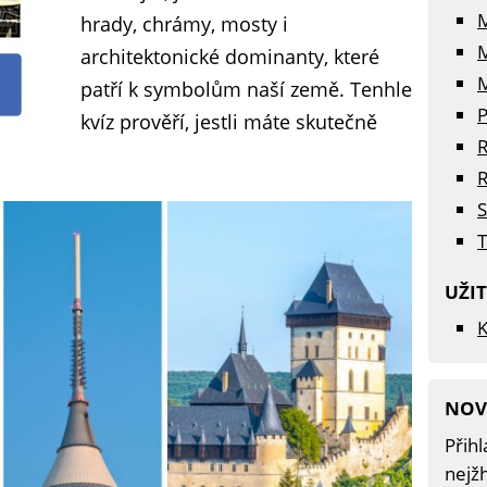
hrady, chrámy, mosty i
architektonické dominanty, které
M
patří k symbolům naší země. Tenhle
P
kvíz prověří, jestli máte skutečně
R
R
S
T
UŽI
K
NOV
Přihl
nejžh