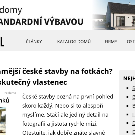
ČLÁNKY
KATALOG DOMŮ
FIRMY
OST
ámější české stavby na fotkách?
NEJ
skutečný vlastenec
B
reklama
České stavby pozná na první pohled
B
skoro každý. Nebo si to alespoň
B
myslíme. Stačí ale jediný detail na
D
D
fotografii a jistota rychle mizí.
D
Otestujte, jak dobře znáte slavné