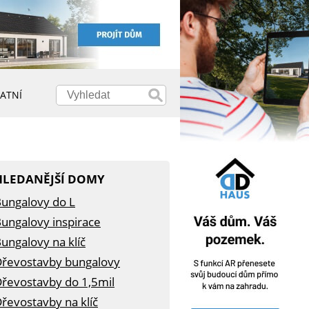
ATNÍ
HLEDANĚJŠÍ DOMY
ungalovy do L
ungalovy inspirace
ungalovy na klíč
řevostavby bungalovy
řevostavby do 1,5mil
řevostavby na klíč