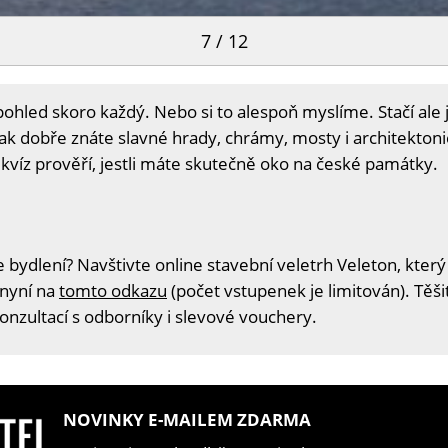
7 / 12
hled skoro každý. Nebo si to alespoň myslíme. Stačí ale je
, jak dobře znáte slavné hrady, chrámy, mosty i architekton
víz prověří, jestli máte skutečně oko na české památky.
 bydlení? Navštivte online stavební veletrh Veleton, který
 nyní na
tomto odkazu
(počet vstupenek je limitován). Těš
konzultací s odborníky i slevové vouchery.
NOVINKY E-MAILEM ZDARMA