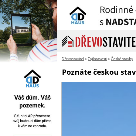
Dřevostavitel
»
Zajímavosti
»
České stavby
Poznáte českou stavb