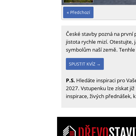
« Předchozí
České stavby pozná na první po
jistota rychle mizí. Otestujte
symbolům naší země. Tenhle k
SPUSTIT KVÍZ →
P.S.
Hledáte inspiraci pro Vaše
2027. Vstupenku lze získat již
inspirace, živých přednášek, 